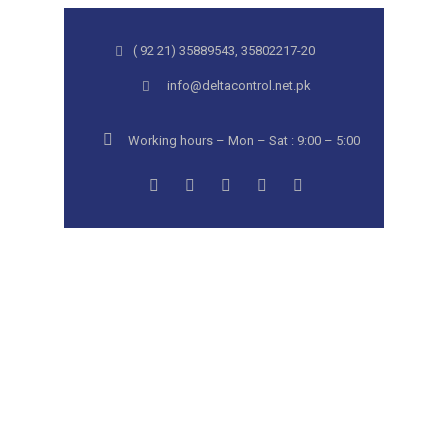
( 92 21) 35889543, 35802217-20
info@deltacontrol.net.pk
Working hours – Mon – Sat : 9:00 – 5:00