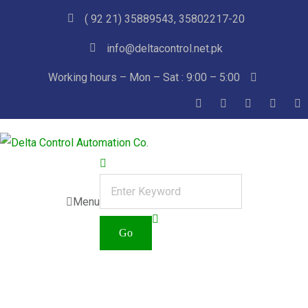
( 92 21) 35889543, 35802217-20
info@deltacontrol.net.pk
Working hours – Mon – Sat : 9:00 – 5:00
Menu
Automated Machine