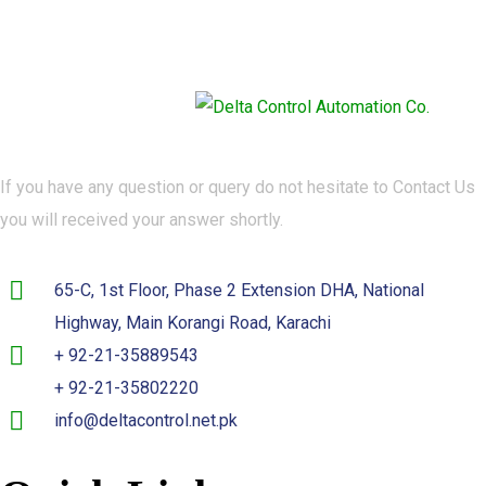
If you have any question or query do not hesitate to Contact Us
you will received your answer shortly.
65-C, 1st Floor, Phase 2 Extension DHA, National
Highway, Main Korangi Road, Karachi
+ 92-21-35889543
+ 92-21-35802220
info@deltacontrol.net.pk