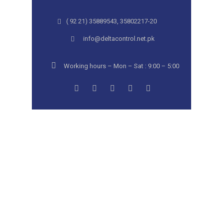
( 92 21) 35889543, 35802217-20
info@deltacontrol.net.pk
Working hours – Mon – Sat : 9:00 – 5:00